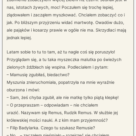
nas, istotach żywych, moc! Poczułem się trochę lepiej,
zlądowałem i zacząłem myszkować. Chciałem zobaczyć co i
jak. Po bliższym przyjrzeniu widać martwotę. Owadów dużo,
ale pająków i kosarzy prawie w ogóle nie ma. Skrzydlaci mają
jednak lepiej.
Latam sobie to tu to tam, aż tu nagle coś się poruszyło!
Przyglądam się, a tu taka myszeczka malutka po świeżych
zielonych źdźbłach się wspina. Podleciałem i pytam:
– Mamusię zgubiłaś, biedactwo?
Myszunia znieruchomiała, popatrzyła na mnie wyraźnie
oburzona i mówi:
– Sam, żeś chyba zgubił, ale nie matkę tylko piątą klepkę!
– O przepraszam – odpowiadam – nie chciałem
urazić. Nazywam się Remus, Rudzik Remus. W służbie jej
królewskiej mości nauki. A z kim mam przyjemność?
– Filip Badylarka. Czego tu szukasz Remusie?
– No… – zacząłem nieśmiało – rozejrzeć się chciałem…