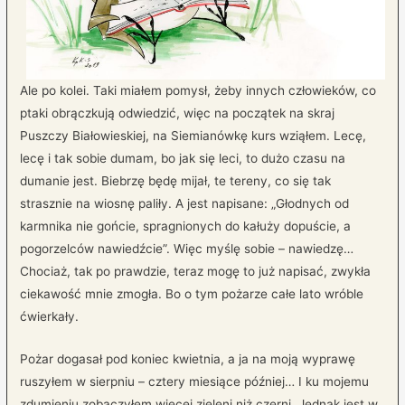
Ale po kolei. Taki miałem pomysł, żeby innych człowieków, co
ptaki obrączkują odwiedzić, więc na początek na skraj
Puszczy Białowieskiej, na Siemianówkę kurs wziąłem. Lecę,
lecę i tak sobie dumam, bo jak się leci, to dużo czasu na
dumanie jest. Biebrzę będę mijał, te tereny, co się tak
strasznie na wiosnę paliły. A jest napisane: „Głodnych od
karmnika nie gońcie, spragnionych do kałuży dopuście, a
pogorzelców nawiedźcie”. Więc myślę sobie – nawiedzę…
Chociaż, tak po prawdzie, teraz mogę to już napisać, zwykła
ciekawość mnie zmogła. Bo o tym pożarze całe lato wróble
ćwierkały.
Pożar dogasał pod koniec kwietnia, a ja na moją wyprawę
ruszyłem w sierpniu – cztery miesiące później… I ku mojemu
zdumieniu zobaczyłem więcej zieleni niż czerni. Jednak jest w