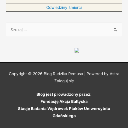
Odwiedziny śmierci
S
z
u
k
a
j
:
Copyright © 2026
Blog Rudzika Remusa
| Powered by
Astra
Zaloguj się
Blog jest prowadzony przez:
Fundację Akcja Bałtycka
Stację Badania Wędrówek Ptaków Uniwersytetu
Gdańskiego