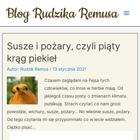
Main
Men
Susze i pożary, czyli piąty
krąg piekieł
Autor:
Rudzik Remus
/
13 stycznia 2021
Czasem zaglądam na Fejsa tych
człowieków, co mnie w herbie mają. Od
jakiegoś czasu posty o zmianach klimatu
publikują. Strach czytać co nam grozi:
powodzie, wichury, susze, pożary… No właśnie susze, pożary.
Od tego czytania mi się przypomniało co w lecie widziałem.
Ciężko pisać…