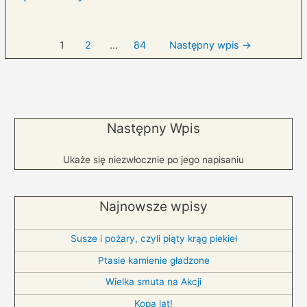
Nawigacja
1
2
…
84
Następny wpis
→
wpisów
Następny Wpis
Ukaże się niezwłocznie po jego napisaniu
Najnowsze wpisy
Susze i pożary, czyli piąty krąg piekieł
Ptasie kamienie gładzone
Wielka smuta na Akcji
Kopa lat!