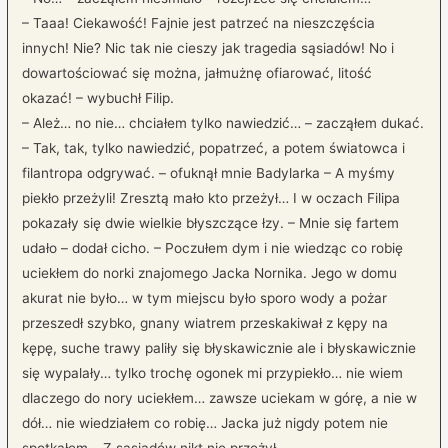
– Taaa! Ciekawość! Fajnie jest patrzeć na nieszczęścia
innych! Nie? Nic tak nie cieszy jak tragedia sąsiadów! No i
dowartościować się można, jałmużnę ofiarować, litość
okazać! – wybuchł Filip.
– Ależ… no nie… chciałem tylko nawiedzić… – zacząłem dukać.
– Tak, tak, tylko nawiedzić, popatrzeć, a potem światowca i
filantropa odgrywać. – ofuknął mnie Badylarka – A myśmy
piekło przeżyli! Zresztą mało kto przeżył… I w oczach Filipa
pokazały się dwie wielkie błyszczące łzy. – Mnie się fartem
udało – dodał cicho. – Poczułem dym i nie wiedząc co robię
uciekłem do norki znajomego Jacka Nornika. Jego w domu
akurat nie było… w tym miejscu było sporo wody a pożar
przeszedł szybko, gnany wiatrem przeskakiwał z kępy na
kępę, suche trawy paliły się błyskawicznie ale i błyskawicznie
się wypalały… tylko trochę ogonek mi przypiekło… nie wiem
dlaczego do nory uciekłem… zawsze uciekam w górę, a nie w
dół… nie wiedziałem co robię… Jacka już nigdy potem nie