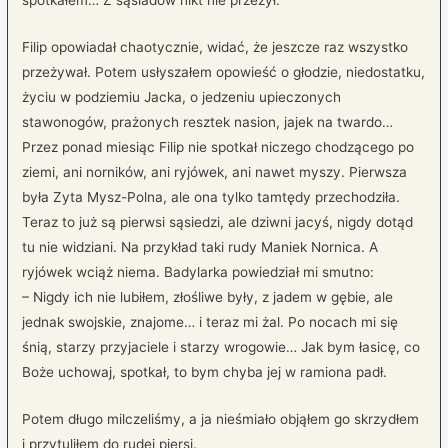
spotkałem… Z sąsiadów nikt nie przeżył.
Filip opowiadał chaotycznie, widać, że jeszcze raz wszystko
przeżywał. Potem usłyszałem opowieść o głodzie, niedostatku,
życiu w podziemiu Jacka, o jedzeniu upieczonych
stawonogów, prażonych resztek nasion, jajek na twardo…
Przez ponad miesiąc Filip nie spotkał niczego chodzącego po
ziemi, ani norników, ani ryjówek, ani nawet myszy. Pierwsza
była Zyta Mysz-Polna, ale ona tylko tamtędy przechodziła.
Teraz to już są pierwsi sąsiedzi, ale dziwni jacyś, nigdy dotąd
tu nie widziani. Na przykład taki rudy Maniek Nornica. A
ryjówek wciąż niema. Badylarka powiedział mi smutno:
– Nigdy ich nie lubiłem, złośliwe były, z jadem w gębie, ale
jednak swojskie, znajome… i teraz mi żal. Po nocach mi się
śnią, starzy przyjaciele i starzy wrogowie… Jak bym łasicę, co
Boże uchowaj, spotkał, to bym chyba jej w ramiona padł.
Potem długo milczeliśmy, a ja nieśmiało objąłem go skrzydłem
i przytuliłem do rudej piersi.