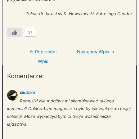
Tekst: dr Jarosław K. Nowakowski, Foto: Inga Cender
3+
Nawigacja
←
Poprzedni
Następny Wpis
→
wpisu
Wpis
Komentarze:
SIKORKA
Remusik! Nie mógłbyś mi skombinować takiego
kamienia? Dokleiłabym magnesik i było by jak znalazł do mojej
kolekcji. Może wybaczyłabym ci twoje wcześniejsze
łajdactwa.