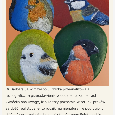
Dr Barbara Jajko z zespołu Ćwirka przeanalizowała
ikonograficzne przedstawienia widoczne na kamieniach.
Zwróciła ona uwagę, iż o ile trzy pozostałe wizerunki ptaków
są dość realistyczne, to rudzik ma nienaturalnie pogrubiony
dziób. Przez analogię do sztuki starożytnego Egiptu, gdzie