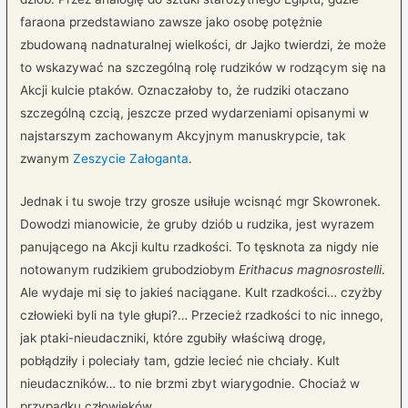
faraona przedstawiano zawsze jako osobę potężnie
zbudowaną nadnaturalnej wielkości, dr Jajko twierdzi, że może
to wskazywać na szczególną rolę rudzików w rodzącym się na
Akcji kulcie ptaków. Oznaczałoby to, że rudziki otaczano
szczególną czcią, jeszcze przed wydarzeniami opisanymi w
najstarszym zachowanym Akcyjnym manuskrypcie, tak
zwanym
Zeszycie Załoganta
.
Jednak i tu swoje trzy grosze usiłuje wcisnąć mgr Skowronek.
Dowodzi mianowicie, że gruby dziób u rudzika, jest wyrazem
panującego na Akcji kultu rzadkości. To tęsknota za nigdy nie
notowanym rudzikiem grubodziobym
Erithacus magnosrostelli
.
Ale wydaje mi się to jakieś naciągane. Kult rzadkości… czyżby
człowieki byli na tyle głupi?… Przecież rzadkości to nic innego,
jak ptaki-nieudaczniki, które zgubiły właściwą drogę,
pobłądziły i poleciały tam, gdzie lecieć nie chciały. Kult
nieudaczników… to nie brzmi zbyt wiarygodnie. Chociaż w
przypadku człowieków…