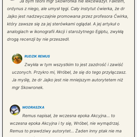
Ja bym teorii mgr Skowronka nie lekceważył. Faktem,
ordynus z niego, ale umysł tęgi. Cały instytut ćwierka, że dr
Jajko jest nadzwyczajnie promowana przez profesora Ćwirka,
który zawsze się za jej sterówkami oglądał. A jej artykuł o
analogiach w ikonografii Akcji i starożytnego Egiptu, zwykłą
drogą recenzji by nie przeszedł.
RUDZIK REMUS
Zwykła w tym wszystkim to jest zazdrość i zawiść
uczonych. Przykro mi, Wróbel, że się do tego przyłączasz.
Ja myślę, że dr Jajko jest nie mniejszym autorytetem niż
mgr Skowronek.
MODRASZKA
Remus napisał, że wczesna epoka Akcyjna… to
wczesna epoka Akcyjna i ty się, Wróbel, nie wymądrzaj.
Remus to prawdziwy autorytet… Żaden inny ptak nie ma