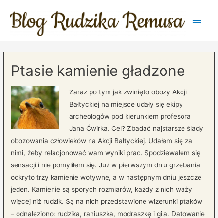
Main
Men
Ptasie kamienie gładzone
Zaraz po tym jak zwinięto obozy Akcji
Bałtyckiej na miejsce udały się ekipy
archeologów pod kierunkiem profesora
Jana Ćwirka. Cel? Zbadać najstarsze ślady
obozowania człowieków na Akcji Bałtyckiej. Udałem się za
nimi, żeby relacjonować wam wyniki prac. Spodziewałem się
sensacji i nie pomyliłem się. Już w pierwszym dniu grzebania
odkryto trzy kamienie wotywne, a w następnym dniu jeszcze
jeden. Kamienie są sporych rozmiarów, każdy z nich waży
więcej niż rudzik. Są na nich przedstawione wizerunki ptaków
– odnaleziono: rudzika, raniuszka, modraszkę i gila. Datowanie