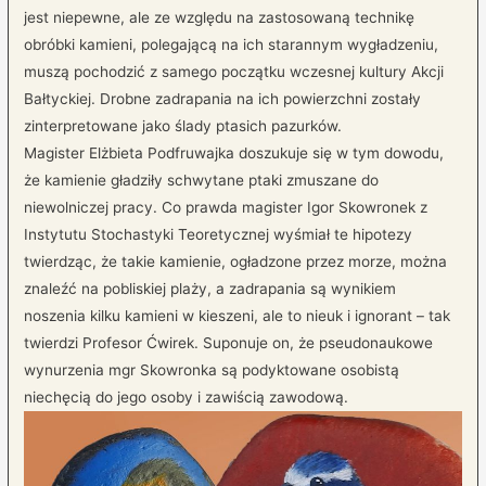
jest niepewne, ale ze względu na zastosowaną technikę
obróbki kamieni, polegającą na ich starannym wygładzeniu,
muszą pochodzić z samego początku wczesnej kultury Akcji
Bałtyckiej. Drobne zadrapania na ich powierzchni zostały
zinterpretowane jako ślady ptasich pazurków.
Magister Elżbieta Podfruwajka doszukuje się w tym dowodu,
że kamienie gładziły schwytane ptaki zmuszane do
niewolniczej pracy. Co prawda magister Igor Skowronek z
Instytutu Stochastyki Teoretycznej wyśmiał te hipotezy
twierdząc, że takie kamienie, ogładzone przez morze, można
znaleźć na pobliskiej plaży, a zadrapania są wynikiem
noszenia kilku kamieni w kieszeni, ale to nieuk i ignorant – tak
twierdzi Profesor Ćwirek. Suponuje on, że pseudonaukowe
wynurzenia mgr Skowronka są podyktowane osobistą
niechęcią do jego osoby i zawiścią zawodową.