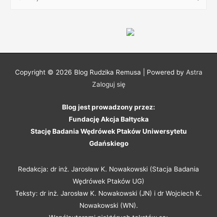
z
u
k
a
j
:
Copyright © 2026
Blog Rudzika Remusa
| Powered by
Astra
Zaloguj się
Blog jest prowadzony przez:
Fundację Akcja Bałtycka
Stację Badania Wędrówek Ptaków Uniwersytetu
Gdańskiego
Redakcja: dr inż. Jarosław K. Nowakowski (Stacja Badania
Wędrówek Ptaków UG)
Teksty: dr inż. Jarosław K. Nowakowski (JN) i dr Wojciech K.
Nowakowski (WN).