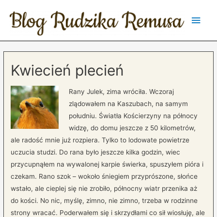
Main
Men
Kwiecień plecień
Rany Julek, zima wróciła. Wczoraj
zlądowałem na Kaszubach, na samym
południu. Światła Kościerzyny na północy
widzę, do domu jeszcze z 50 kilometrów,
ale radość mnie już rozpiera. Tylko to lodowate powietrze
uczucia studzi. Do rana było jeszcze kilka godzin, wiec
przycupnąłem na wywalonej karpie świerka, spuszyłem pióra i
czekam. Rano szok – wokoło śniegiem przyprószone, słońce
wstało, ale cieplej się nie zrobiło, północny wiatr przenika aż
do kości. No nic, myślę, zimno, nie zimno, trzeba w rodzinne
strony wracać. Poderwałem się i skrzydłami co sił wiosłuję, ale