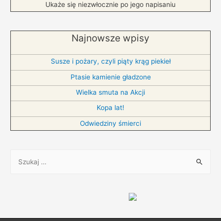
Ukaże się niezwłocznie po jego napisaniu
Najnowsze wpisy
Susze i pożary, czyli piąty krąg piekieł
Ptasie kamienie gładzone
Wielka smuta na Akcji
Kopa lat!
Odwiedziny śmierci
S
z
u
k
a