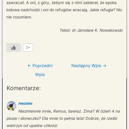
zawracali. A oni, z góry, żebym się z nimi zabierał, że epoka
lodowa nadchodzi i oni do refugiów wracają. Jakie refugia? Nic
nie rozumiem.
Tekst: dr Jarosław K. Nowakowski
2+
Nawigacja
←
Poprzedni
Następny Wpis
→
wpisu
Wpis
Komentarze:
PINGWIN
Niezmiennie mnie, Remus, bawisz. Zima? W dzień 4 na
plusie i słoneczko? Dla mnie to pełnia lata! Dobrze, że rześki
wietrzyk od upałów chłodzi.