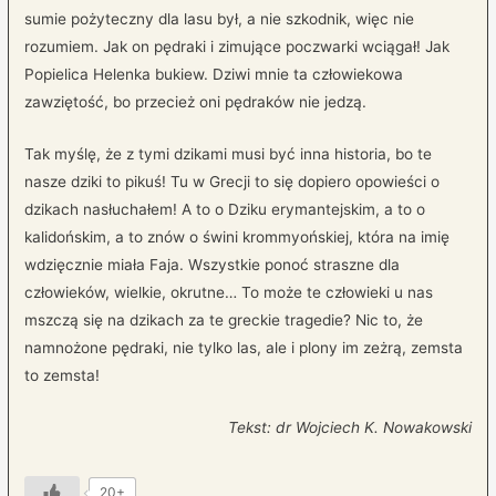
sumie pożyteczny dla lasu był, a nie szkodnik, więc nie
rozumiem. Jak on pędraki i zimujące poczwarki wciągał! Jak
Popielica Helenka bukiew. Dziwi mnie ta człowiekowa
zawziętość, bo przecież oni pędraków nie jedzą.
Tak myślę, że z tymi dzikami musi być inna historia, bo te
nasze dziki to pikuś! Tu w Grecji to się dopiero opowieści o
dzikach nasłuchałem! A to o Dziku erymantejskim, a to o
kalidońskim, a to znów o świni krommyońskiej, która na imię
wdzięcznie miała Faja. Wszystkie ponoć straszne dla
człowieków, wielkie, okrutne… To może te człowieki u nas
mszczą się na dzikach za te greckie tragedie? Nic to, że
namnożone pędraki, nie tylko las, ale i plony im zeżrą, zemsta
to zemsta!
Tekst: dr Wojciech K. Nowakowski
20+