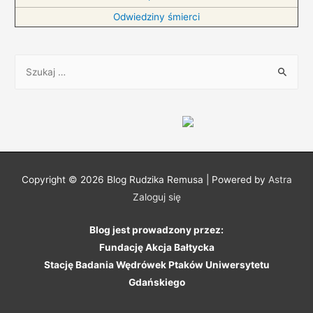
Odwiedziny śmierci
S
z
u
k
a
j
:
Copyright © 2026
Blog Rudzika Remusa
| Powered by
Astra
Zaloguj się
Blog jest prowadzony przez:
Fundację Akcja Bałtycka
Stację Badania Wędrówek Ptaków Uniwersytetu
Gdańskiego