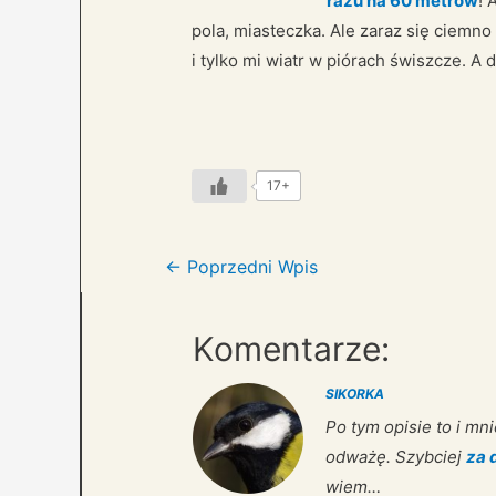
razu na 60 metrów
! 
pola, miasteczka. Ale zaraz się ciemno
i tylko mi wiatr w piórach świszcze. A
17+
Nawigacja
←
Poprzedni Wpis
wpisu
Komentarze:
SIKORKA
Po tym opisie to i mni
odważę. Szybciej
za 
wiem…