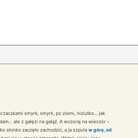
krzaczkami smyrk, smyrk, po ziemi, niziutko… jak
tam… ale z gałęzi na gałąź. A wczoraj na wieczór –
lko słonko zaczęło zachodzić, a ja szpula
w górę, od