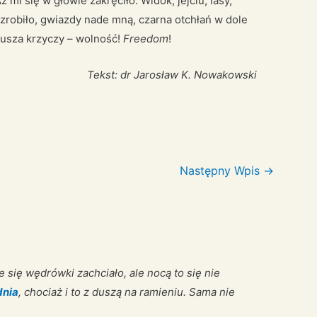
Aż mi się w głowie zakręciło. Widok, jejciu, lasy,
 zrobiło, gwiazdy nade mną, czarna otchłań w dole
 dusza krzyczy – wolność!
Freedom
!
Tekst: dr Jarosław K. Nowakowski
Następny Wpis
→
e się wędrówki zachciało, ale nocą to się nie
dnia
, chociaż i to z duszą na ramieniu. Sama nie