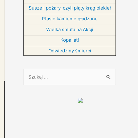
Susze i pożary, czyli piąty krąg piekieł
Ptasie kamienie gładzone
Wielka smuta na Akcji
Kopa lat!
Odwiedziny śmierci
S
z
u
k
a
j
: